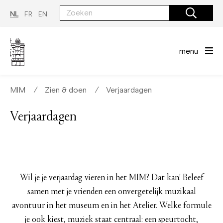
Overslaan
en
NL
FR
EN
naar
de
inhoud
gaan
menu
MIM
∕
Zien & doen
∕
Verjaardagen
Verjaardagen
Wil je je verjaardag vieren in het MIM? Dat kan! Beleef
samen met je vrienden een onvergetelijk muzikaal
avontuur in het museum en in het Atelier. Welke formule
je ook kiest, muziek staat centraal: een speurtocht,