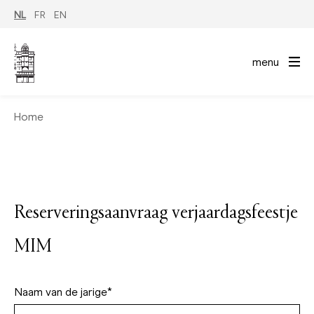
Overslaan
NL
FR
EN
en
naar
de
inhoud
menu
gaan
Home
Reserveringsaanvraag verjaardagsfeestje
MIM
Naam van de jarige*