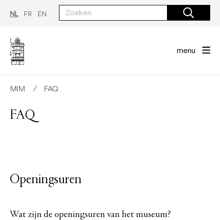
Overslaan
en
NL
FR
EN
naar
de
inhoud
gaan
menu
MIM
∕
FAQ
FAQ
Openingsuren
Wat zijn de openingsuren van het museum?