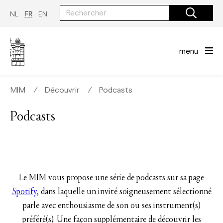
Aller
au
NL
FR
EN
contenu
principal
menu
MIM
∕
Découvrir
∕
Podcasts
Podcasts
Le MIM vous propose une série de podcasts sur sa page
Spotify
, dans laquelle un invité soigneusement sélectionné
parle avec enthousiasme de son ou ses instrument(s)
préféré(s). Une façon supplémentaire de découvrir les