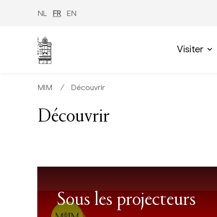
Aller
au
NL
FR
EN
contenu
principal
Visiter
MIM
∕
Découvrir
Découvrir
Sous les projecteurs