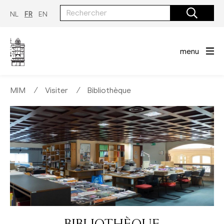
Aller
au
NL
FR
EN
contenu
principal
menu
MIM
∕
Visiter
∕
Bibliothèque