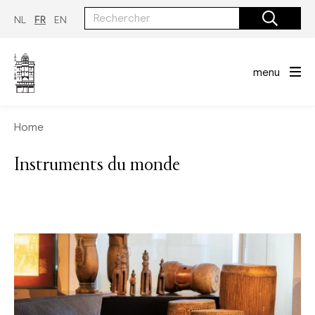
Aller
au
NL
FR
EN
contenu
principal
menu
Home
Instruments du monde