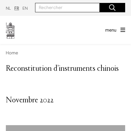
Aller
au
NL
FR
EN
contenu
principal
menu
Home
Reconstitution d’instruments chinois
Novembre 2022