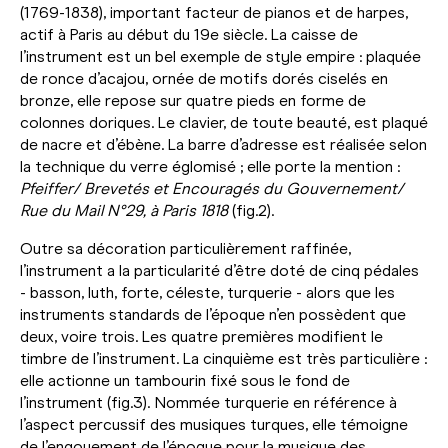
(1769-1838), important facteur de pianos et de harpes,
actif à Paris au début du 19e siècle. La caisse de
l’instrument est un bel exemple de style empire : plaquée
de ronce d’acajou, ornée de motifs dorés ciselés en
bronze, elle repose sur quatre pieds en forme de
colonnes doriques. Le clavier, de toute beauté, est plaqué
de nacre et d’ébène. La barre d’adresse est réalisée selon
la technique du verre églomisé ; elle porte la mention :
Pfeiffer/ Brevetés et Encouragés du Gouvernement/
Rue du Mail N°29, à Paris 1818
(fig.2).
Outre sa décoration particulièrement raffinée,
l’instrument a la particularité d’être doté de cinq pédales
- basson, luth, forte, céleste, turquerie - alors que les
instruments standards de l’époque n’en possèdent que
deux, voire trois. Les quatre premières modifient le
timbre de l’instrument. La cinquième est très particulière :
elle actionne un tambourin fixé sous le fond de
l’instrument (fig.3). Nommée turquerie en référence à
l’aspect percussif des musiques turques, elle témoigne
de l’engouement de l’époque pour la musique des