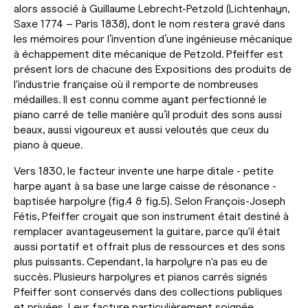
alors associé à Guillaume Lebrecht-Petzold (Lichtenhayn,
Saxe 1774 – Paris 1838), dont le nom restera gravé dans
les mémoires pour l’invention d’une ingénieuse mécanique
à échappement dite mécanique de Petzold. Pfeiffer est
présent lors de chacune des Expositions des produits de
l'industrie française où il remporte de nombreuses
médailles. Il est connu comme ayant perfectionné le
piano carré de telle manière qu’il produit des sons aussi
beaux, aussi vigoureux et aussi veloutés que ceux du
piano à queue.
Vers 1830, le facteur invente une harpe ditale - petite
harpe ayant à sa base une large caisse de résonance -
baptisée harpolyre (fig.4 & fig.5). Selon François-Joseph
Fétis, Pfeiffer croyait que son instrument était destiné à
remplacer avantageusement la guitare, parce qu'il était
aussi portatif et offrait plus de ressources et des sons
plus puissants. Cependant, la harpolyre n'a pas eu de
succès. Plusieurs harpolyres et pianos carrés signés
Pfeiffer sont conservés dans des collections publiques
et privées. Leur facture particulièrement soignée