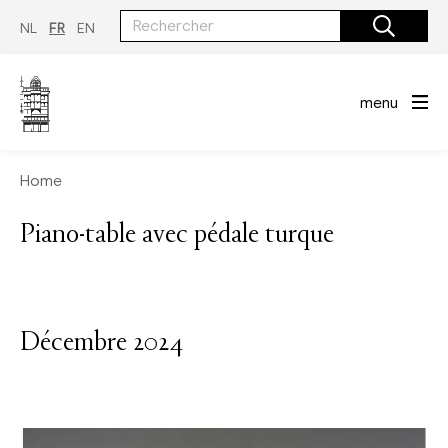
Aller
au
NL
FR
EN
contenu
principal
menu
Home
Piano-table avec pédale turque
Décembre 2024