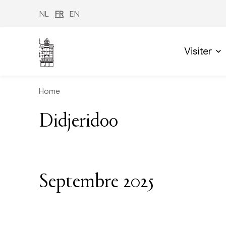
Aller
au
NL
FR
EN
contenu
principal
Visiter
Home
Didjeridoo
Septembre 2025