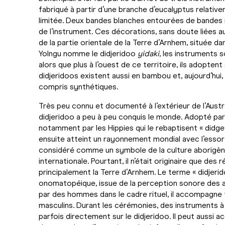
fabriqué à partir d’une branche d’eucalyptus relative
limitée. Deux bandes blanches entourées de bandes n
de l’instrument. Ces décorations, sans doute liées a
de la partie orientale de la Terre d’Arnhem, située da
Yolngu nomme le didjeridoo
yidaki
, les instruments 
alors que plus à l’ouest de ce territoire, ils adopte
didjeridoos existent aussi en bambou et, aujourd’hui
compris synthétiques.
Très peu connu et documenté à l’extérieur de l’Austra
didjeridoo a peu à peu conquis le monde. Adopté par
notamment par les Hippies qui le rebaptisent « didge »
ensuite atteint un rayonnement mondial avec l’essor 
considéré comme un symbole de la culture aborigène 
internationale. Pourtant, il n’était originaire que des
principalement la Terre d’Arnhem. Le terme « didjeri
onomatopéique, issue de la perception sonore des 
par des hommes dans le cadre rituel, il accompagne
masculins. Durant les cérémonies, des instruments à
parfois directement sur le didjeridoo. Il peut aussi