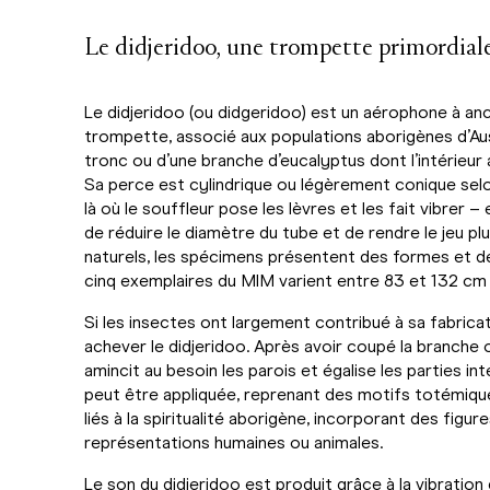
Le didjeridoo, une trompette primordial
Le didjeridoo (ou didgeridoo) est un aérophone à anch
trompette, associé aux populations aborigènes d’Aust
tronc ou d’une branche d’eucalyptus dont l’intérieur
Sa perce est cylindrique ou légèrement conique selo
là où le souffleur pose les lèvres et les fait vibrer –
de réduire le diamètre du tube et de rendre le jeu p
naturels, les spécimens présentent des formes et des
cinq exemplaires du MIM varient entre 83 et 132 cm e
Si les insectes ont largement contribué à sa fabrica
achever le didjeridoo. Après avoir coupé la branche o
amincit au besoin les parois et égalise les parties i
peut être appliquée, reprenant des motifs totémiques
liés à la spiritualité aborigène, incorporant des figu
représentations humaines ou animales.
Le son du didjeridoo est produit grâce à la vibration