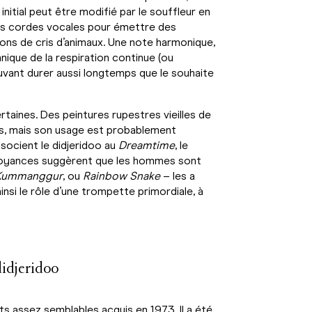
nitial peut être modifié par le souffleur en
t les cordes vocales pour émettre des
ions de cris d’animaux. Une note harmonique,
nique de la respiration continue (ou
uvant durer aussi longtemps que le souhaite
rtaines. Des peintures rupestres vieilles de
s, mais son usage est probablement
ssocient le didjeridoo au
Dreamtime
, le
croyances suggèrent que les hommes sont
Kummanggur
, ou
Rainbow Snake
– les a
insi le rôle d’une trompette primordiale, à
didjeridoo
ents assez semblables acquis en 1973. Il a été