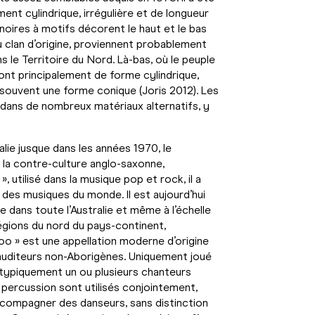
ment cylindrique, irrégulière et de longueur
oires à motifs décorent le haut et le bas
u clan d’origine, proviennent probablement
ns le Territoire du Nord. Là-bas, où le peuple
sont principalement de forme cylindrique,
nt souvent une forme conique (Joris 2012). Les
, dans de nombreux matériaux alternatifs, y
lie jusque dans les années 1970, le
 la contre-culture anglo-saxonne,
, utilisé dans la musique pop et rock, il a
des musiques du monde. Il est aujourd’hui
dans toute l’Australie et même à l’échelle
 régions du nord du pays-continent,
doo » est une appellation moderne d’origine
auditeurs non-Aborigènes. Uniquement joué
 typiquement un ou plusieurs chanteurs
 percussion sont utilisés conjointement,
 accompagner des danseurs, sans distinction