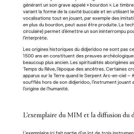
générant un son grave appelé « bourdon ». Le timbre i
variant la forme de la cavité buccale et en utilisan
vocalisations tout en jouant, par exemple des imitat
en plus du bourdon, peut aussi être produite. La tech
circulaire) permet d’émettre un son ininterrompu po
l’interprète.
Les origines historiques du didjeridoo ne sont pas ce
1500 ans en constituent des preuves archéologique
beaucoup plus ancien. Les spiritualités aborigènes a
Temps du Rêve, l’époque des ancêtres. Certaines 
apparus sur la Terre quand le Serpent Arc-en-ciel –
soufflés hors de son didjeridoo, l’instrument jouant a
l’origine de l’humanité.
L’exemplaire du MIM et la diffusion du 
L'exemplaire ici fait partie d’un lot de trois instrum