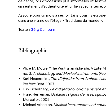
de genre, lors d’occasions plus informelles et festive
un sentiment d’authenticité et un lien avec la terre, 
Associé pour un mois à ses lointains cousins europée
dans une vitrine de l’étage « Traditions du monde ».
Texte :
Géry Dumoulin
Bibliographie
Alice M. Moyle, “The Australian didjeridu: A Late M
no. 3,
Archaeology and Musical Instruments
(Feb.
Karl Neuenfeldt,
The didjeridu: from Arnhem Land
Perfect Beat, 1997.
Dirk Schellberg,
Le didgeridoo: origine rituelle e
Frank Herreman,
Océanie : signes de rites, symbo
Mercator, 2008.
Michael Atherton,
Musical instruments and soun