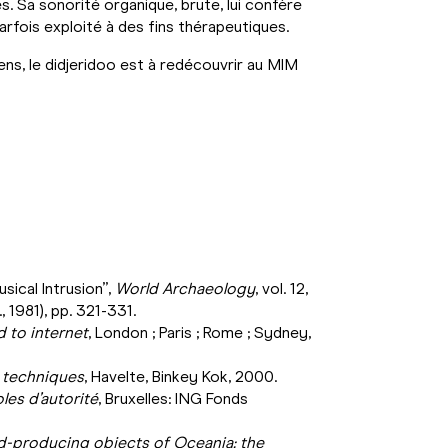
s. Sa sonorité organique, brute, lui confère
parfois exploité à des fins thérapeutiques.
ns, le didjeridoo est à redécouvrir au MIM
usical Intrusion”,
World Archaeology
, vol. 12,
, 1981), pp. 321-331.
 to internet
, London ; Paris ; Rome ; Sydney,
t techniques
, Havelte, Binkey Kok, 2000.
les d’autorité
, Bruxelles: ING Fonds
d-producing objects of Oceania: the