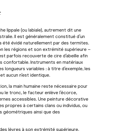
e
e lippale (ou labiale), autrement dit une
ralie. Il est généralement constitué d’un
 a été évidé naturellement par des termites.
n les régions et son extrémité supérieure –
 est parfois recouverte de cire d’abeille afin
lus confortable. Instruments en matériaux
 longueurs variables : à titre d’exemple, les
t aucun n’est identique.
tion, la main humaine reste nécessaire pour
u le tronc, le facteur enlève l’écorce,
nternes accessibles. Une peinture décorative
 propres à certains clans ou individus, ou
res géométriques ainsi que des
 des lèvres à son extrémité supérieure,