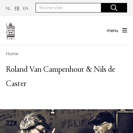
Aller
au
NL
FR
EN
contenu
principal
menu
Home
Roland Van Campenhout & Nils de
Caster