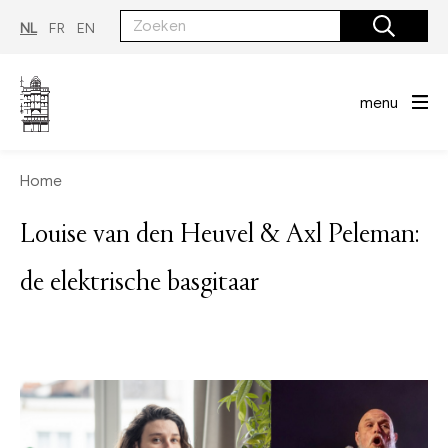
Overslaan
en
NL
FR
EN
naar
de
inhoud
gaan
menu
Home
Louise van den Heuvel & Axl Peleman:
de elektrische basgitaar