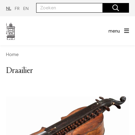
Overslaan
en
NL
FR
EN
naar
de
inhoud
gaan
menu
Home
Draailier