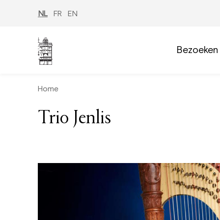
Overslaan
en
NL
FR
EN
naar
de
inhoud
gaan
Bezoeken
Home
Trio Jenlis