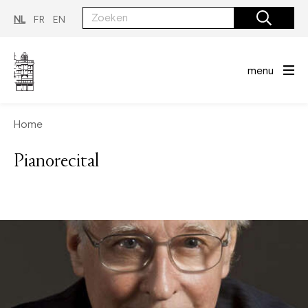
Overslaan
en
NL
FR
EN
naar
de
inhoud
gaan
menu
Home
Pianorecital