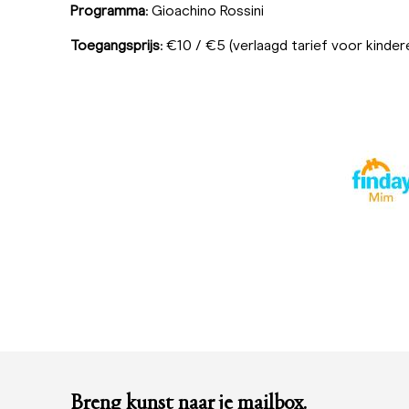
Programma
: Gioachino Rossini
Toegangsprijs
: €10 / €5 (verlaagd tarief voor kindere
Breng kunst naar je mailbox.