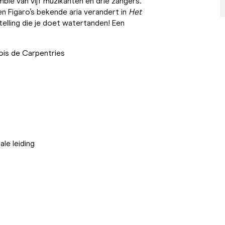
mble van vijf muzikanten en drie zangers.
 en Figaro’s bekende aria verandert in
Het
telling die je doet watertanden! Een
çois de Carpentries
le leiding