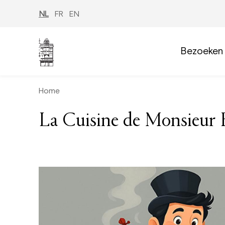
Overslaan
en
NL
FR
EN
naar
de
inhoud
gaan
Bezoeken
Home
La Cuisine de Monsieur 