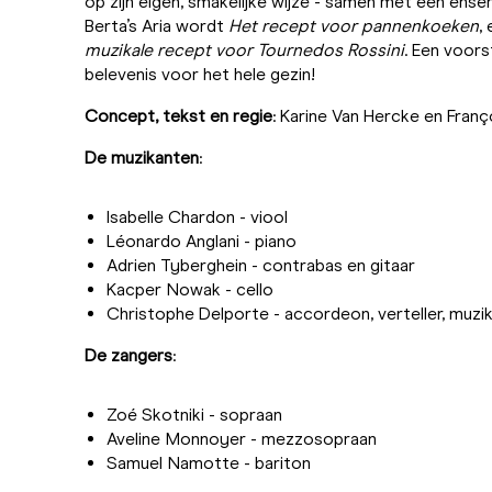
op zijn eigen, smakelijke wijze - samen met een ense
Berta’s Aria wordt
Het recept voor pannenkoeken
,
muzikale recept voor Tournedos Rossini
. Een voors
belevenis voor het hele gezin!
Concept, tekst en regie
: Karine Van Hercke en Fran
De muzikanten
:
Isabelle Chardon - viool
Léonardo Anglani - piano
Adrien Tyberghein - contrabas en gitaar
Kacper Nowak - cello
Christophe Delporte - accordeon, verteller, muzika
De zangers
:
Zoé Skotniki - sopraan
Aveline Monnoyer - mezzosopraan
Samuel Namotte - bariton