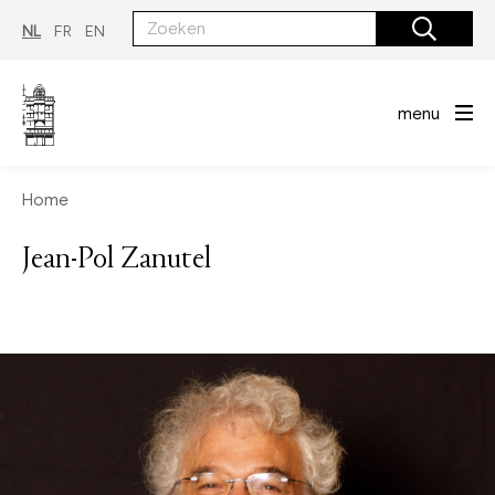
Overslaan
en
NL
FR
EN
naar
de
inhoud
gaan
menu
Home
Jean-Pol Zanutel