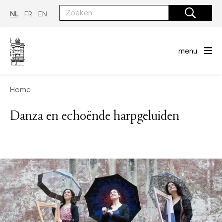
Overslaan
en
NL
FR
EN
naar
de
inhoud
gaan
menu
Home
Danza en echoënde harpgeluiden