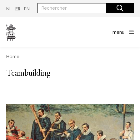
Aller
au
NL
FR
EN
contenu
principal
menu
Home
Teambuilding