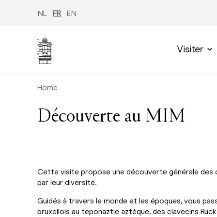
Aller
au
NL
FR
EN
contenu
principal
Visiter
Home
Découverte au MIM
Cette visite propose une découverte générale des c
par leur diversité.
Guidés à travers le monde et les époques, vous pa
bruxellois au teponaztle aztèque, des clavecins Ruc