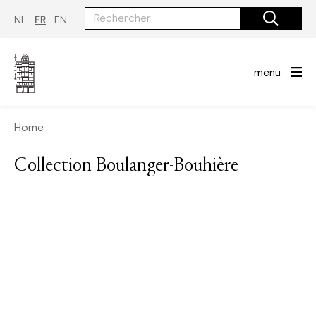
Aller
au
NL
FR
EN
contenu
principal
menu
Home
Collection Boulanger-Bouhière