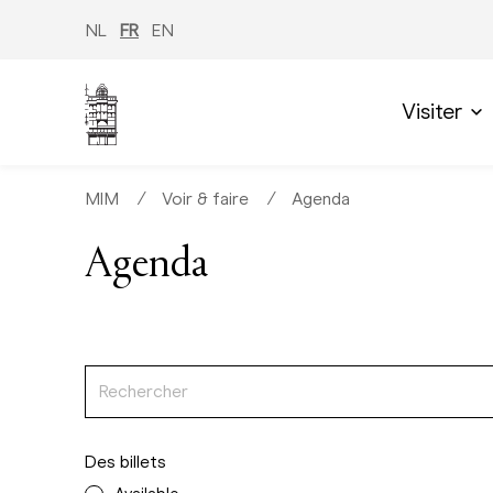
Aller
au
NL
FR
EN
contenu
principal
Visiter
MIM
∕
Voir & faire
∕
Agenda
Agenda
Des billets