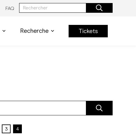
FAQ
Recherche
Tickets
3
4
age
Page
Page