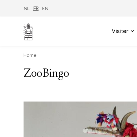
Aller
au
NL
FR
EN
contenu
principal
Visiter
Home
ZooBingo