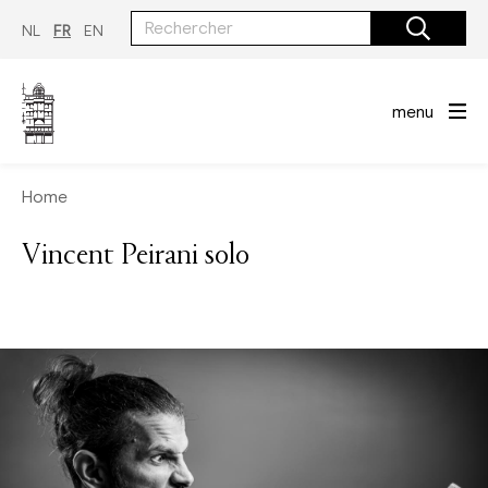
Aller
au
NL
FR
EN
contenu
principal
menu
Home
Vincent Peirani solo