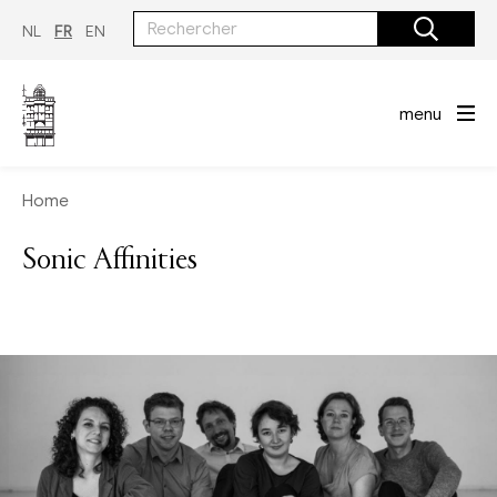
Aller
au
NL
FR
EN
contenu
principal
menu
Home
Sonic Affinities