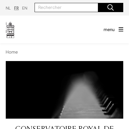
Aller
au
NL
FR
EN
contenu
principal
menu
Home