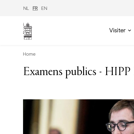
Aller
au
NL
FR
EN
contenu
principal
Visiter
Home
Examens publics - HIPP 