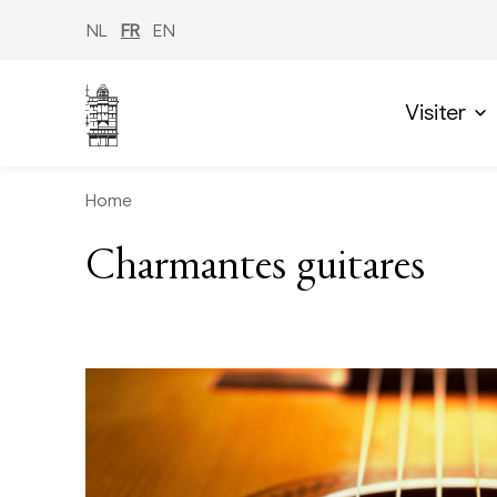
Aller
au
NL
FR
EN
contenu
principal
Visiter
Home
Charmantes guitares