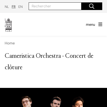
Aller
au
NL
FR
EN
contenu
principal
menu
Home
Cameristica Orchestra - Concert de
clôture