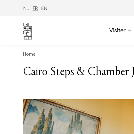
Aller
au
NL
FR
EN
contenu
principal
Visiter
Home
Cairo Steps & Chamber 