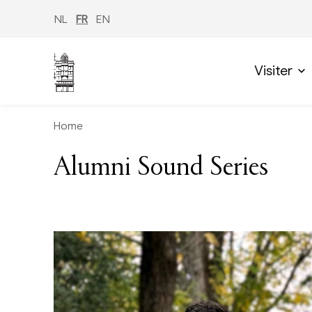
Aller
au
NL
FR
EN
contenu
principal
Visiter
Home
Alumni Sound Series